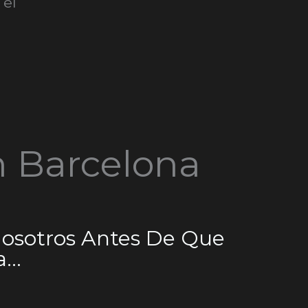
 el
n Barcelona
Nosotros Antes De Que
...