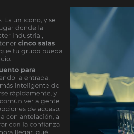
 Es un icono, y se
lugar donde la
er industrial,
 tener
cinco salas
 que tu grupo pueda
cio.
uento para
ando la entrada,
 más inteligente de
rse rápidamente, y
s común ver a gente
 opciones de acceso.
a con antelación, a
rar con la confianza
hora llegar, qué