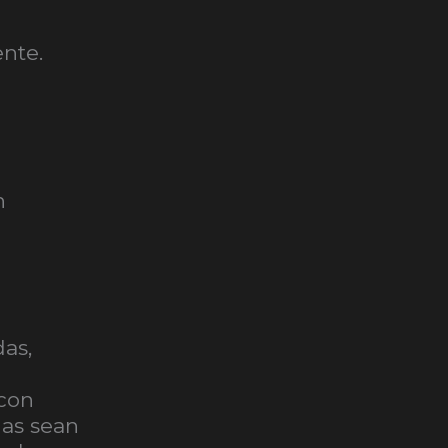
ente.
n
as,
 con
das sean